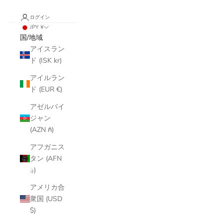
ログイン
JPY ¥
国/地域
アイスラン
ド (ISK kr)
アイルラン
ド (EUR €)
アゼルバイ
ジャン
(AZN ₼)
アフガニス
タン (AFN
؋)
アメリカ合
衆国 (USD
$)