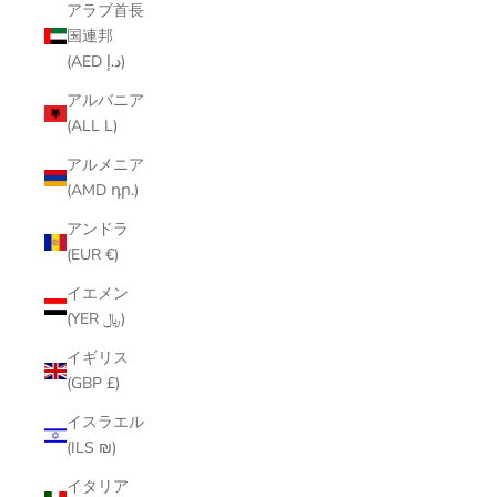
アラブ首長
国連邦
(AED د.إ)
アルバニア
(ALL L)
アルメニア
(AMD դր.)
アンドラ
(EUR €)
イエメン
(YER ﷼)
イギリス
(GBP £)
イスラエル
(ILS ₪)
イタリア