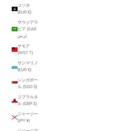
コソボ
(EUR €)
サウジアラ
ビア (SAR
ر.س)
サモア
(WST T)
サンマリノ
(EUR €)
シンガポー
ル (SGD $)
ジブラルタ
ル (GBP £)
ジャージー
(JPY ¥)
ジョージア