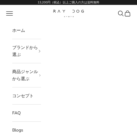
コンテンツへスキップ
13,200円（税込）以上ご購入の方は送料無料
Ray Dog Kyoto
メニュー
検索
カート
ホーム
ブランドから
選ぶ
商品ジャンル
から選ぶ
コンセプト
FAQ
Blogs