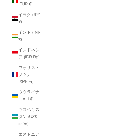
(EUR €)
イラク (JPY
¥)
インド (INR
₹)
インドネシ
ア (IDR Rp)
ウォリス・
フツナ
(XPF Fr)
ウクライナ
(UAH ₴)
ウズベキス
タン (UZS
so'm)
エストニア