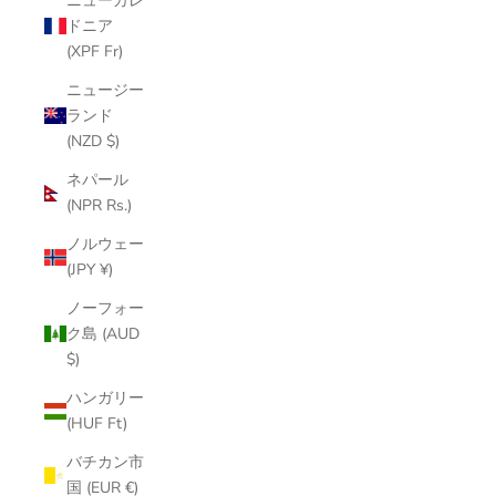
ニューカレ
ドニア
(XPF Fr)
ニュージー
ランド
(NZD $)
ネパール
(NPR Rs.)
ノルウェー
(JPY ¥)
ノーフォー
ク島 (AUD
$)
ハンガリー
(HUF Ft)
バチカン市
国 (EUR €)