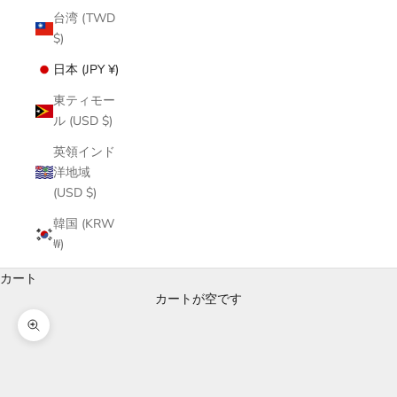
台湾 (TWD
$)
日本 (JPY ¥)
東ティモー
ル (USD $)
英領インド
洋地域
(USD $)
韓国 (KRW
₩)
カート
カートが空です
ズームイン