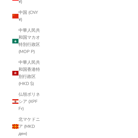
¥)
中国 (CNY
¥)
中華人民共
和国マカオ
特別行政区
(MOP P)
中華人民共
和国香港特
別行政区
(HKD $)
仏領ポリネ
シア (XPF
Fr)
北マケドニ
ア (MKD
ден)