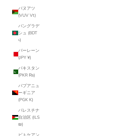
バヌアツ
(VUV Vt)
バングラデ
シュ (BDT
৳)
バーレーン
(JPY ¥)
パキスタン
(PKR ₨)
パプアニュ
ーギニア
(PGK K)
パレスチナ
自治区 (ILS
₪)
ピトケアン