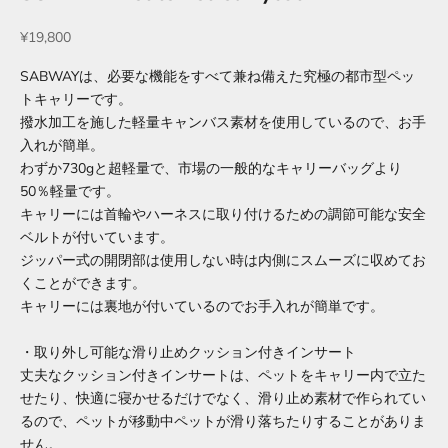
セール価格
¥19,800
SABWAYは、必要な機能をすべて兼ね備えた究極の都市型ペッ
トキャリーです。
撥水加工を施した軽量キャンバス素材を使用しているので、お手
入れが簡単。
わずか730gと超軽量で、市場の一般的なキャリーバッグより
50％軽量です。
キャリーには首輪やハーネスに取り付けるための調節可能な安全
ベルトが付いています。
ジッパー式の開閉部は使用しない時は内側にスムーズに収めてお
くことができます。
キャリーには裏地が付いているのでお手入れが簡単です。
・取り外し可能な滑り止めクッション付きインサート
丈夫なクッション付きインサートは、ペットをキャリー内で立た
せたり、快適に寝かせるだけでなく、滑り止め素材で作られてい
るので、ペットが移動中ペットが滑り落ちたりすることがありま
せん。