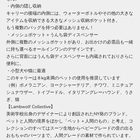
・内側の隠し収納
キャリーの後端の内側には、ウォーターボトルやその他の大きな
アイテムを収納できる大きなメッシュ収納ポケット付き。
もう複数のバッグを持つ必要はありません！
・メッシュポケット＋うんち袋ディスペンサー
外側に複数のメッシュポケットがあり、お出かけの必需品も一緒
に持ち運べるオールインワンのデザインです。
さらに背面にはうんち袋ディスペンサーも内蔵されておりさらに
便利に。
・小型犬や猫に最適
このキャリーは８kg未満のペットの使用を推奨しています
（例）ポメラニアン、ヨークシャーテリア、チワワ、ミニチュア
シュナウザー、トイプードル、イタリアングレーハウンド、うさ
ぎ、猫
【Lambwolf Collective】
美術学校出身のデザイナーにより創設されたNY発のブランド。
ペットと人間の境界をぼかし「ペット＋人間のもの」と考え、コ
レクションのすべてはスーツ生地からベビーグレードの音の出る
おもちゃのパーツまで、人間グレードの素材で作られています。