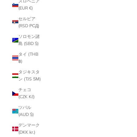
スロベニア
(EUR €)
セルビア
(RSD РСД)
ソロモン諸
島 (SBD $)
タイ (THB
฿)
タジキスタ
ン (TJS ЅМ)
チェコ
(CZK Kč)
ツバル
(AUD $)
デンマーク
(DKK kr.)