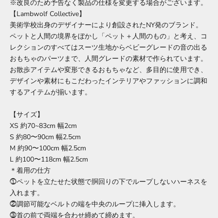
※改良のため予告なく製品の仕様を変更する場合がございます。
【Lambwolf Collective】
美術学校出身のデザイナーにより創設されたNY発のブランド。
ペットと人間の境界をぼかし「ペット＋人間のもの」と考え、コ
レクションのすべてはスーツ生地からベビーグレードの音の出る
おもちゃのパーツまで、人間グレードの素材で作られています。
お散歩アイテムや変形できるおもちゃなど、多目的に使用でき、
デザインや素材にもこだわったインテリアやファッションに調和
するアイテムが揃います。
【サイズ】
XS 約70~83cm 幅2cm
S 約80〜90cm 幅2.5cm
M 約90〜100cm 幅2.5cm
L 約100〜118cm 幅2.5cm
＊着用の仕方
⓵ペットを立たせた状態で胴回りの下でループしないハーネスを
入れます。
⓶調節可能なベルトの端を中央のループに挿入します。
⓷首の前で両端を合わせ締めて締めます。