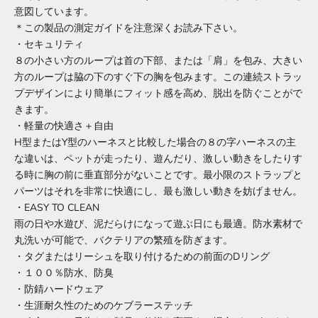
意図しています。
＊この製品の測定ガイドを注意深くお読み下さい。
・セキュリティ
８の小さい方のループは首の下部、または「肩」を包み、大きい
方のループは脇の下のすぐ下の胸を包みます。この連続ストラッ
プデザインにより簡単にフィット感を高め、脱出を防ぐことがで
きます。
・軽量の快適さ＋自由
H型またはY型のハーネスと比較した場合の８の字ハーネスの主
な違いは、ペットが走ったり、遊んだり、激しい動きをしたりす
る時に胸の前に垂直部分がないことです。最小限のストラップと
パーツはそれを非常に快適にし、最も激しい動きを妨げません。
・EASY TO CLEAN
雨の日や水遊び、泥だらけになって遊ぶ日にも最適。防水素材で
丸洗いが可能で、バクテリアの繁殖を防ぎます。
・タグまたはリーシュを取り付けるための前面のDリング
・１００％防水、防臭
・防錆ハードウェア
・生涯耐久性のためのケブラーステッチ