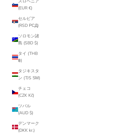
スロベニア
(EUR €)
セルビア
(RSD РСД)
ソロモン諸
島 (SBD $)
タイ (THB
฿)
タジキスタ
ン (TJS ЅМ)
チェコ
(CZK Kč)
ツバル
(AUD $)
デンマーク
(DKK kr.)