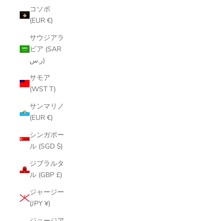
コソボ
(EUR €)
サウジアラ
ビア (SAR
ر.س)
サモア
(WST T)
サンマリノ
(EUR €)
シンガポー
ル (SGD $)
ジブラルタ
ル (GBP £)
ジャージー
(JPY ¥)
ジョージア