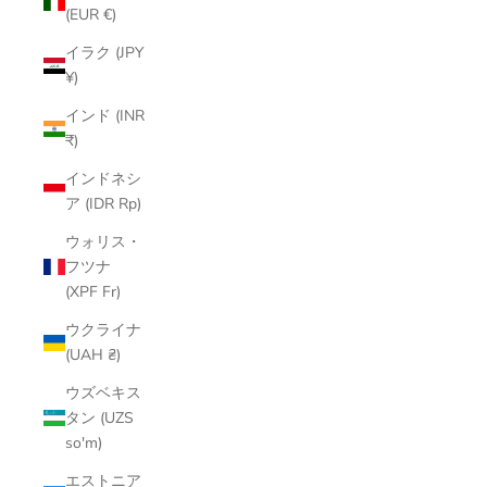
(EUR €)
イラク (JPY
¥)
インド (INR
₹)
インドネシ
ア (IDR Rp)
ウォリス・
フツナ
(XPF Fr)
ウクライナ
(UAH ₴)
ウズベキス
タン (UZS
so'm)
エストニア