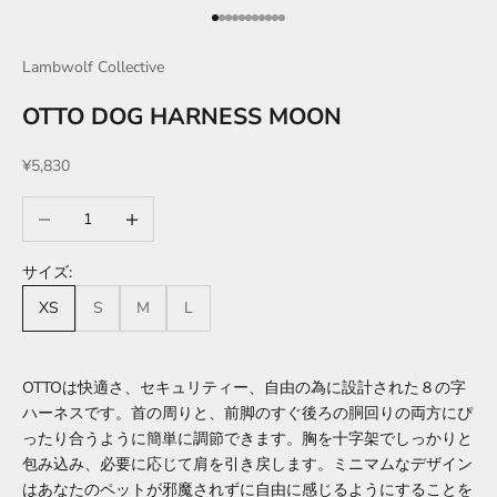
I18n Error: Missing interpolation valu
I18n Error: Missing interpolation val
I18n Error: Missing interpolation va
I18n Error: Missing interpolation v
I18n Error: Missing interpolation 
I18n Error: Missing interpolation
I18n Error: Missing interpolatio
I18n Error: Missing interpolatio
I18n Error: Missing interpolati
I18n Error: Missing interpolat
I18n Error: Missing interpola
Lambwolf Collective
OTTO DOG HARNESS MOON
セール価格
¥5,830
数量を減らす
数量を増やす
サイズ:
XS
S
M
L
OTTOは快適さ、セキュリティー、自由の為に設計された８の字
ハーネスです。首の周りと、前脚のすぐ後ろの胴回りの両方にぴ
ったり合うように簡単に調節できます。胸を十字架でしっかりと
包み込み、必要に応じて肩を引き戻します。ミニマムなデザイン
はあなたのペットが邪魔されずに自由に感じるようにすることを