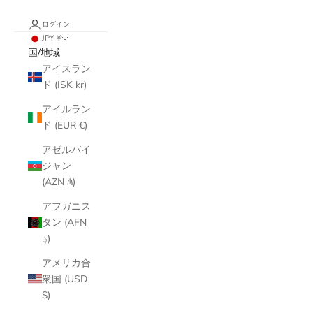
ログイン
JPY ¥
国/地域
アイスラン
ド (ISK kr)
アイルラン
ド (EUR €)
アゼルバイ
ジャン
(AZN ₼)
アフガニス
タン (AFN
؋)
アメリカ合
衆国 (USD
$)