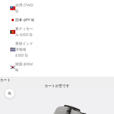
台湾 (TWD
$)
日本 (JPY ¥)
東ティモー
ル (USD $)
英領インド
洋地域
(USD $)
韓国 (KRW
₩)
カート
カートが空です
ズームイン