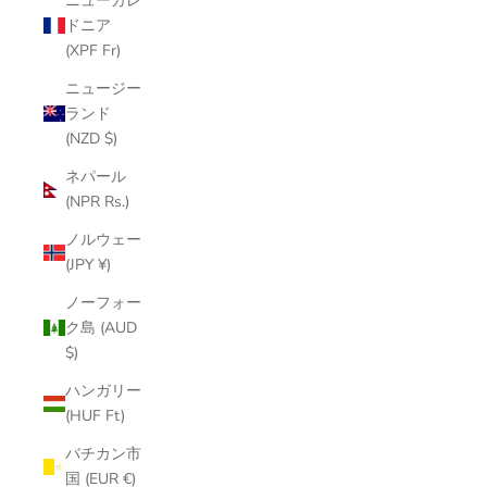
ニューカレ
ドニア
(XPF Fr)
ニュージー
ランド
(NZD $)
ネパール
(NPR Rs.)
ノルウェー
(JPY ¥)
ノーフォー
ク島 (AUD
$)
ハンガリー
(HUF Ft)
バチカン市
国 (EUR €)