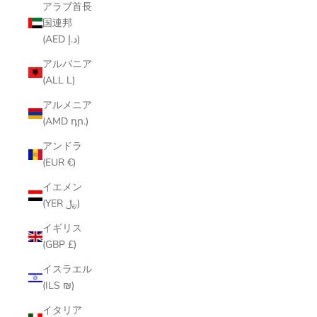
アラブ首長
国連邦
(AED د.إ)
アルバニア
(ALL L)
アルメニア
(AMD դր.)
アンドラ
(EUR €)
イエメン
(YER ﷼)
イギリス
(GBP £)
イスラエル
(ILS ₪)
イタリア