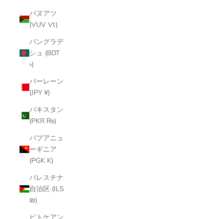
バヌアツ
(VUV Vt)
バングラデ
シュ (BDT
৳)
バーレーン
(JPY ¥)
パキスタン
(PKR ₨)
パプアニュ
ーギニア
(PGK K)
パレスチナ
自治区 (ILS
₪)
ピトケアン