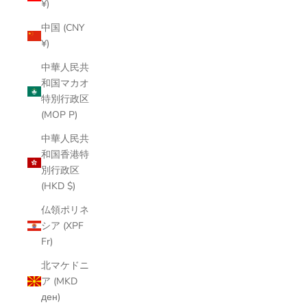
¥)
中国 (CNY
¥)
中華人民共
和国マカオ
特別行政区
(MOP P)
中華人民共
和国香港特
別行政区
(HKD $)
仏領ポリネ
シア (XPF
Fr)
北マケドニ
ア (MKD
ден)