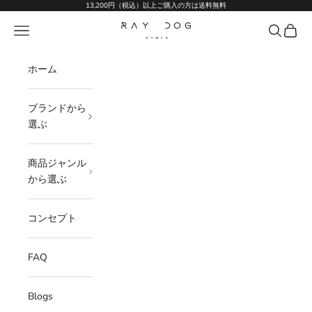
コンテンツへスキップ
13,200円（税込）以上ご購入の方は送料無料
Ray Dog Kyoto
メニュー
検索
カート
ホーム
ブランドから
選ぶ
商品ジャンル
から選ぶ
コンセプト
FAQ
Blogs