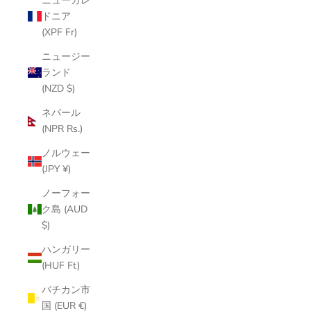
ニューカレ
ドニア
(XPF Fr)
ニュージー
ランド
(NZD $)
ネパール
(NPR Rs.)
ノルウェー
(JPY ¥)
ノーフォー
ク島 (AUD
$)
ハンガリー
(HUF Ft)
バチカン市
国 (EUR €)