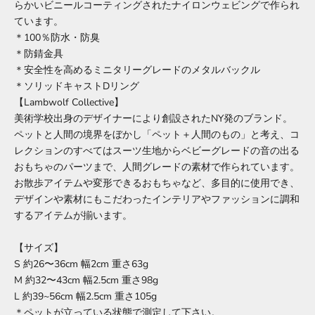
らかいビニールコーティングされたナイロンウェビングで作られ
ています。
＊100％防水・防臭
＊防錆金具
＊安全性を高めるミニタリーグレードのメタルバックル
＊ソリッドキャストDリング
【Lambwolf Collective】
美術学校出身のデザイナーにより創設されたNY発のブランド。
ペットと人間の境界をぼかし「ペット＋人間のもの」と考え、コ
レクションのすべてはスーツ生地からベビーグレードの音の出る
おもちゃのパーツまで、人間グレードの素材で作られています。
お散歩アイテムや変形できるおもちゃなど、多目的に使用でき、
デザインや素材にもこだわったインテリアやファッションに調和
するアイテムが揃います。
【サイズ】
S 約26〜36cm 幅2cm 重さ63g
M 約32〜43cm 幅2.5cm 重さ98g
L 約39~56cm 幅2.5cm 重さ105g
＊ペットが立っている状態で測定して下さい。