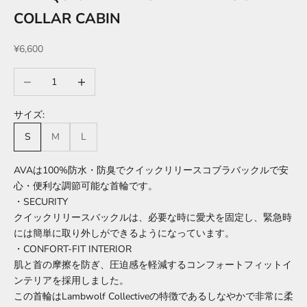
COLLAR CABIN
セール価格
¥6,600
数量を減らす
数量を増やす
サイズ:
S
M
L
AVAは100%防水・防臭でクイックリリースコブラバックルで安
心・便利な調節可能な首輪です。
・SECURITY
クイックリリースバックルは、必要な時に愛犬を固定し、緊急時
には簡単に取り外しができるようになっています。
・CONFORT-FIT INTERIOR
肌と首の摩擦を防ぎ、圧迫感を軽減するコンフォートフィットイ
ンテリアを採用しました。
この首輪はLambwolf Collectiveの特徴であるしなやかで非常に柔