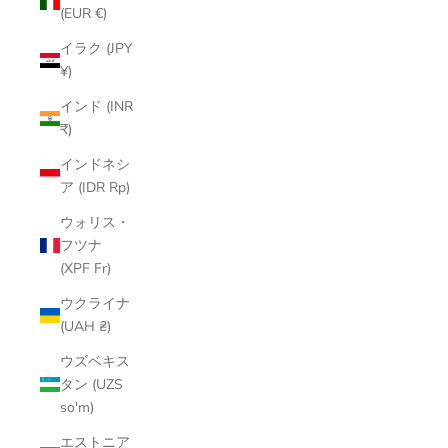
(EUR €)
イラク (JPY
¥)
インド (INR
₹)
インドネシ
ア (IDR Rp)
ウォリス・
フツナ
(XPF Fr)
ウクライナ
(UAH ₴)
ウズベキス
タン (UZS
so'm)
エストニア