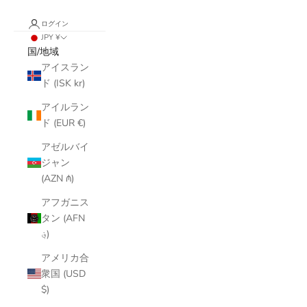
ログイン
JPY ¥
国/地域
アイスラン
ド (ISK kr)
アイルラン
ド (EUR €)
アゼルバイ
ジャン
(AZN ₼)
アフガニス
タン (AFN
؋)
アメリカ合
衆国 (USD
$)