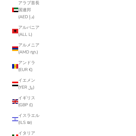
アラブ首長
国連邦
(AED د.إ)
アルバニア
(ALL L)
アルメニア
(AMD դր.)
アンドラ
(EUR €)
イエメン
(YER ﷼)
イギリス
(GBP £)
イスラエル
(ILS ₪)
イタリア