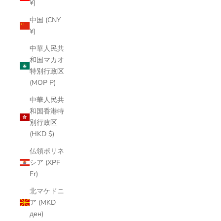
¥)
中国 (CNY
¥)
中華人民共
和国マカオ
特別行政区
(MOP P)
中華人民共
和国香港特
別行政区
(HKD $)
仏領ポリネ
シア (XPF
Fr)
北マケドニ
ア (MKD
ден)