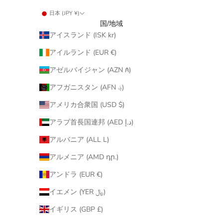
日本 (JPY ¥)
国/地域
アイスランド (ISK kr)
アイルランド (EUR €)
アゼルバイジャン (AZN ₼)
アフガニスタン (AFN ؋)
アメリカ合衆国 (USD $)
アラブ首長国連邦 (AED د.إ)
アルバニア (ALL L)
アルメニア (AMD դր.)
アンドラ (EUR €)
イエメン (YER ﷼)
イギリス (GBP £)