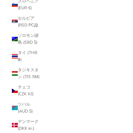
スロベニア
(EUR €)
セルビア
(RSD РСД)
ソロモン諸
島 (SBD $)
タイ (THB
฿)
タジキスタ
ン (TJS ЅМ)
チェコ
(CZK Kč)
ツバル
(AUD $)
デンマーク
(DKK kr.)