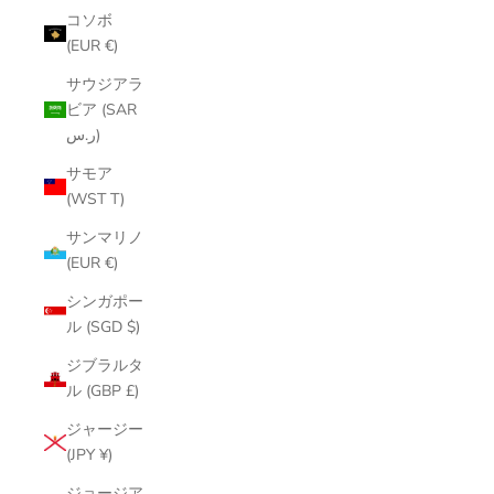
コソボ
(EUR €)
サウジアラ
ビア (SAR
ر.س)
サモア
(WST T)
サンマリノ
(EUR €)
シンガポー
ル (SGD $)
ジブラルタ
ル (GBP £)
ジャージー
(JPY ¥)
ジョージア