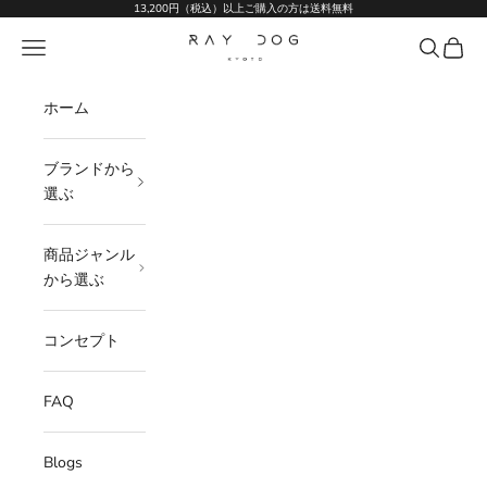
コンテンツへスキップ
13,200円（税込）以上ご購入の方は送料無料
Ray Dog Kyoto
メニュー
検索
カート
ホーム
ブランドから
選ぶ
商品ジャンル
から選ぶ
コンセプト
FAQ
Blogs