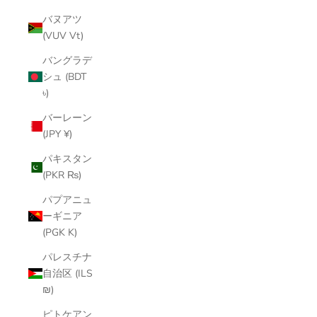
バヌアツ
(VUV Vt)
バングラデ
シュ (BDT
৳)
バーレーン
(JPY ¥)
パキスタン
(PKR ₨)
パプアニュ
ーギニア
(PGK K)
パレスチナ
自治区 (ILS
₪)
ピトケアン