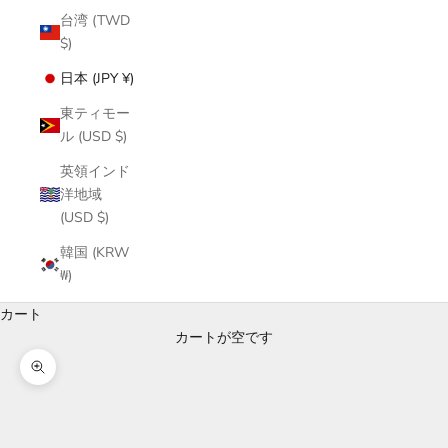
台湾 (TWD
$)
日本 (JPY ¥)
東ティモー
ル (USD $)
英領インド
洋地域
(USD $)
韓国 (KRW
₩)
カート
カートが空です
ズームイン