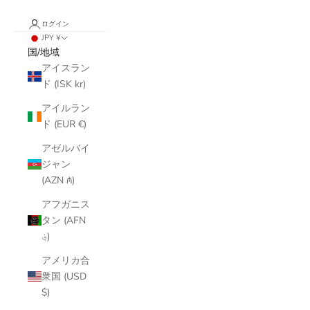
ログイン
JPY ¥
国/地域
アイスラン
ド (ISK kr)
アイルラン
ド (EUR €)
アゼルバイ
ジャン
(AZN ₼)
アフガニス
タン (AFN
؋)
アメリカ合
衆国 (USD
$)