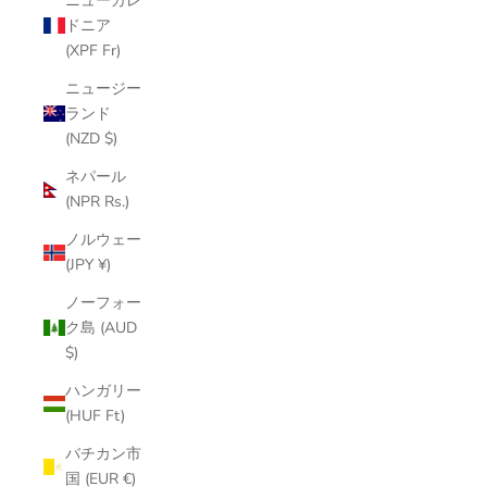
ニューカレ
ドニア
(XPF Fr)
ニュージー
ランド
(NZD $)
ネパール
(NPR Rs.)
ノルウェー
(JPY ¥)
ノーフォー
ク島 (AUD
$)
ハンガリー
(HUF Ft)
バチカン市
国 (EUR €)