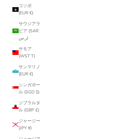
コソボ
(EUR €)
サウジアラ
ビア (SAR
ر.س)
サモア
(WST T)
サンマリノ
(EUR €)
シンガポー
ル (SGD $)
ジブラルタ
ル (GBP £)
ジャージー
(JPY ¥)
ジョージア