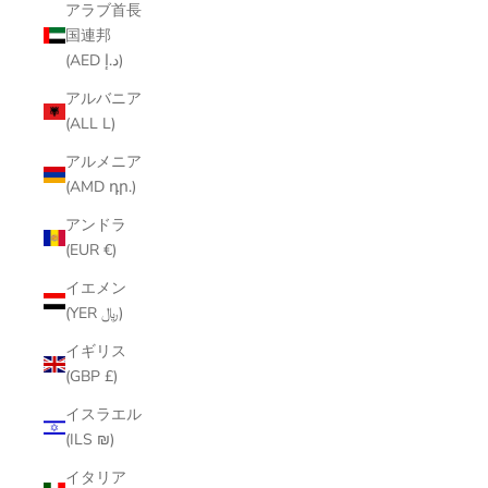
アラブ首長
国連邦
(AED د.إ)
アルバニア
(ALL L)
アルメニア
(AMD դր.)
アンドラ
(EUR €)
イエメン
(YER ﷼)
イギリス
(GBP £)
イスラエル
(ILS ₪)
イタリア