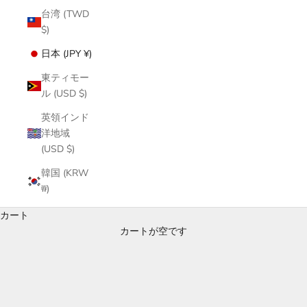
台湾 (TWD
$)
日本 (JPY ¥)
東ティモー
ル (USD $)
英領インド
洋地域
(USD $)
韓国 (KRW
₩)
カート
カートが空です
Wear