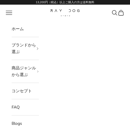
コンテンツへスキップ
13,200円（税込）以上ご購入の方は送料無料
Ray Dog Kyoto
メニュー
検索
カート
ホーム
ブランドから
選ぶ
商品ジャンル
から選ぶ
コンセプト
FAQ
Blogs