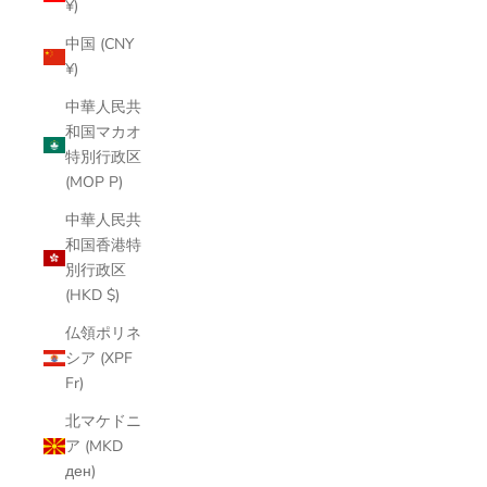
¥)
中国 (CNY
¥)
中華人民共
和国マカオ
特別行政区
(MOP P)
中華人民共
和国香港特
別行政区
(HKD $)
仏領ポリネ
シア (XPF
Fr)
北マケドニ
ア (MKD
ден)