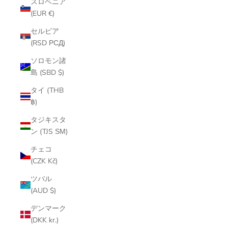
スロベニア
(EUR €)
セルビア
(RSD РСД)
ソロモン諸
島 (SBD $)
タイ (THB
฿)
タジキスタ
ン (TJS ЅМ)
チェコ
(CZK Kč)
ツバル
(AUD $)
デンマーク
(DKK kr.)