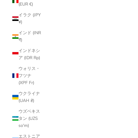
(EUR €)
イラク (JPY
¥)
インド (INR
₹)
インドネシ
ア (IDR Rp)
ウォリス・
フツナ
(XPF Fr)
ウクライナ
(UAH ₴)
ウズベキス
タン (UZS
so'm)
エストニア