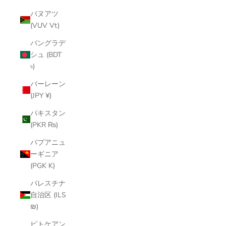
バヌアツ
(VUV Vt)
バングラデ
シュ (BDT
৳)
バーレーン
(JPY ¥)
パキスタン
(PKR ₨)
パプアニュ
ーギニア
(PGK K)
パレスチナ
自治区 (ILS
₪)
ピトケアン